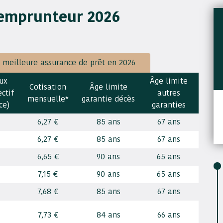
 emprunteur 2026
a meilleure assurance de prêt en 2026
ux
Âge limite
Cotisation
Âge limite
ctif
autres
mensuelle*
garantie décès
ce)
garanties
6,27 €
85 ans
67 ans
6,27 €
85 ans
67 ans
6,65 €
90 ans
65 ans
7,15 €
90 ans
65 ans
7,68 €
85 ans
67 ans
7,73 €
84 ans
66 ans