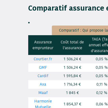
Comparatif assurance
Comparatif : Qui propose l
TAEA (Ta
Assurance
Coût total de
annuel effe
emprunteur
l’assurance
d’assuran
1 506,24 €
0,05 %
Courtier.fr
1 506,24 €
0,05 %
GMF
1 595,84 €
0,05 %
Cardif
1 716,34 €
0,11 %
Axa
1 845 €
0,12 %
Maaf
Harmonie
1 854,37 €
0,06 %
Mutuelle