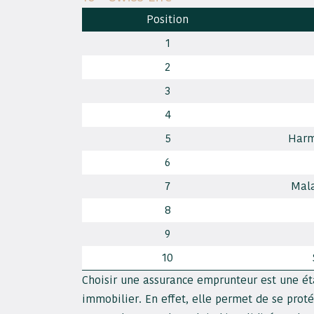
Position
1
2
3
4
5
Harm
6
7
Mal
8
9
10
Choisir une assurance emprunteur est une éta
immobilier. En effet, elle permet de se prot