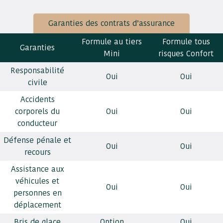
Garanties des contrats d’assurance
Formule au tiers
Formule tous
Garanties
Mini
risques Confort
Responsabilité
Oui
Oui
civile
Accidents
corporels du
Oui
Oui
conducteur
Défense pénale et
Oui
Oui
recours
Assistance aux
véhicules et
Oui
Oui
personnes en
déplacement
Bris de glace
Option
Oui