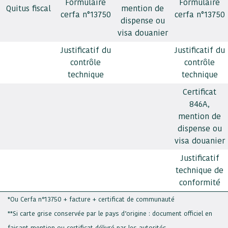
Formulaire
Formulaire
Quitus fiscal
mention de
cerfa n°13750
cerfa n°13750
dispense ou
visa douanier
Justificatif du
Justificatif du
contrôle
contrôle
technique
technique
Certificat
846A,
mention de
dispense ou
visa douanier
Justificatif
technique de
conformité
*Ou Cerfa n°13750 + facture + certificat de communauté
**Si carte grise conservée par le pays d’origine : document officiel en
faisant mention ou certificat délivré par les autorités