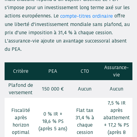
s’impose pour un investissement long terme axé sur les
actions européennes. Le
offre
compte-titres ordinaire
une liberté d’investissement mondiale sans plafond, au
prix d’une imposition à 31,4 % à chaque cession.
L’assurance-vie ajoute un avantage successoral absent
du PEA.
Assurance-
Critère
PEA
CTO
vie
Plafond de
150 000 €
Aucun
Aucun
versement
7,5 % IR
Fiscalité
Flat tax
après
0 % IR +
après
31,4 % à
abattement
18,6 % PS
horizon
chaque
+ 17,2 % PS
(après 5 ans)
optimal
cession
(après 8