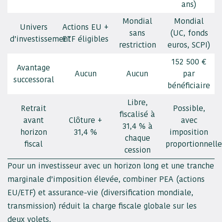
ans)
Mondial
Mondial
Univers
Actions EU +
sans
(UC, fonds
d’investissement
ETF éligibles
restriction
euros, SCPI)
152 500 €
Avantage
Aucun
Aucun
par
successoral
bénéficiaire
Libre,
Retrait
Possible,
fiscalisé à
avant
Clôture +
avec
31,4 % à
horizon
31,4 %
imposition
chaque
fiscal
proportionnelle
cession
Pour un investisseur avec un horizon long et une tranche
marginale d’imposition élevée, combiner PEA (actions
EU/ETF) et assurance-vie (diversification mondiale,
transmission) réduit la charge fiscale globale sur les
deux volets.